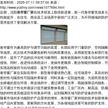
发布时间：2025-07-11 09:37:00
来源：
http://www.ycsfmy.com/news1077694.html
近期，沈阳
卷帘窗厂家
在技术研发上取得新进展，新一代卷帘窗凭借多元
性能提升，在住宅、商业及工业场景中获得广泛关注，为不同领域的防护
需求提供了更优解决方案。
​ 卷帘窗作为兼具防护与调节功能的装置，长期应用于门窗防护、空间隔断
等场景。此次技术升级聚焦材料与结构双重优化，采用新型复合材质打造
帘片，提升了产品的抗冲击性与耐用性，能有效抵御外力撞击与自然环境
侵蚀。同时，改进传动系统设计，使操作更顺滑，配合智能控制模块，可
实现远程操控与自动感应，提升了使用便捷性。​
卷帘窗厂家在实际应用中，新型卷帘窗优势凸显。住宅场景中，其良好的
密封性与隔音性可阻隔外界噪音，同时具备一定防盗性能，为居民营造安
全静谧的居住环境；商业场所中，通过调节透光率，既能保障店内隐私，
又可通过个性化外观设计提升建筑整体美感；工业厂区内，耐高温、防腐
蚀的特性使其能适应车间复杂环境，起到隔离区域与防护设备的作用。
​ 随着市场对多功能防护产品需求的增长，卷帘窗厂家持续的技术创新将推
动产品向更智能、更耐用的方向发展，为各领域提供更可靠的防护支持。
上一条：
卷帘门:多场景防护效能升级​